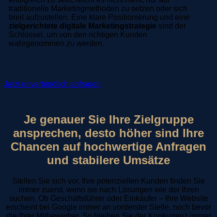
traditionelle Marketingmethoden zu setzen oder sich
breit aufzustellen. Eine klare Positionierung und eine
zielgerichtete digitale Marketingstrategie
sind der
Schlüssel, um von den richtigen Kunden
wahrgenommen zu werden.
Jetzt unverbindlich anfragen
Je genauer Sie Ihre Zielgruppe
ansprechen, desto höher sind Ihre
Chancen auf hochwertige Anfragen
und stabilere Umsätze
Stellen Sie sich vor, Ihre potenziellen Kunden finden Sie
immer zuerst, wenn sie nach Lösungen wie der Ihren
suchen. Ob Geschäftsführer oder Einkäufer – Ihre Website
erscheint bei Google immer an vorderster Stelle, noch bevor
die Ihrer Mitbewerber. So bleiben Sie der Konkurrenz immer