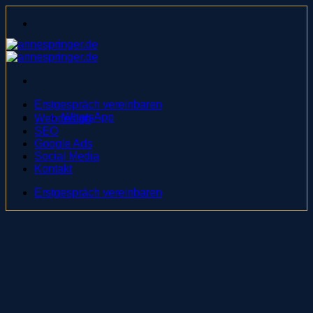
Zum
Inhalt
springen
Erstgespräch vereinbaren
WhatsApp
Webdesign
SEO
Google Ads
Social Media
Kontakt
Erstgespräch vereinbaren