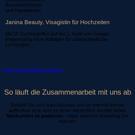
Janina Beauty, Visagistin für Hochzeiten
Mit 10 Suchbegriffen auf der 1. Seite von Google.
Regelmößig neue Anfragen für unterschiedliche
Leistungen.
Jetzt unverbindlich anfragen
So läuft die Zusammenarbeit mit uns ab
Sobald Sie sich spezialisieren und im Internet besser
auffindbar sind, wird es Ihnen wesentlich
leichter
fallen,
Neukunden zu gewinnen
– egal, welches Marketing Sie
machen.